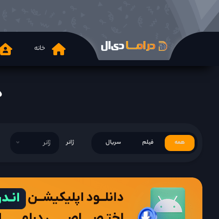
خانه
دان
همه
فیلم
سریال
ژانر
ژانر