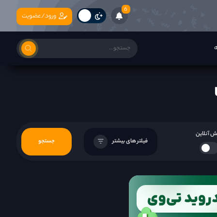
6
ورود/عضویت
ه
 آنلاین
فیلتر های بیشتر
جستجو