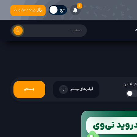
6
ورود/عضویت
ه
 آنلاین
فیلتر های بیشتر
جستجو