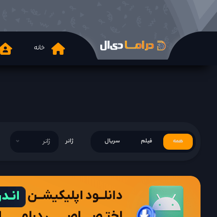
خانه
همه
فیلم
سریال
ژانر
ژانر