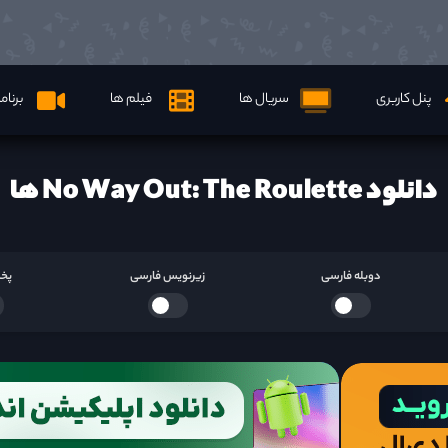
پنل کاربری
سریال ها
فیلم ها
برنام
دانلود No Way Out: The Roulette ها
دوبله فارسی
زیرنویس فارسی
پخش