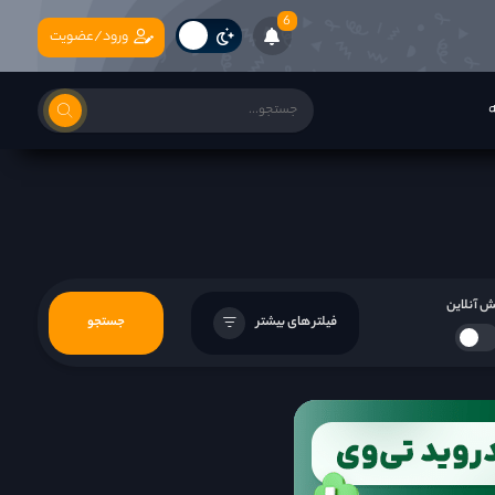
6
ورود/عضویت
ه
 آنلاین
فیلتر های بیشتر
جستجو