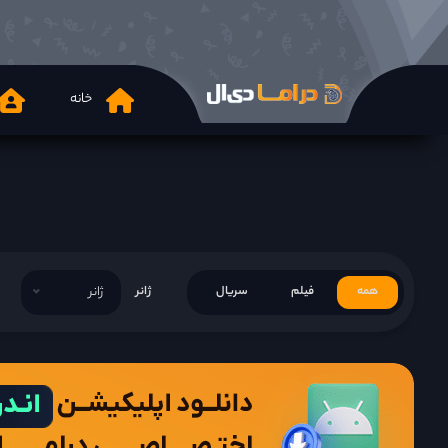
خانه
همه
فیلم
سریال
ژانر
ژانر