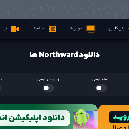
پنل کاربری
سریال ها
فیلم ها
برنام
دانلود Northward ها
دوبله فارسی
زیرنویس فارسی
پخش