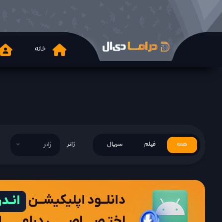
خانه
همه
فیلم
سریال
ژانر
ژانر