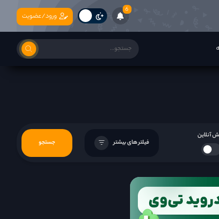
6
ورود/عضویت
ه
 آنلاین
فیلتر های بیشتر
جستجو