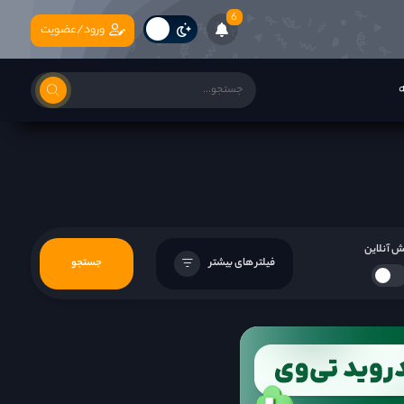
6
ورود/عضویت
ه
 آنلاین
فیلتر های بیشتر
جستجو