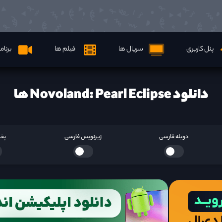
پنل کاربری
سریال ها
فیلم ها
برنام
دانلود Novoland: Pearl Eclipse ها
دوبله فارسی
زیرنویس فارسی
پخش