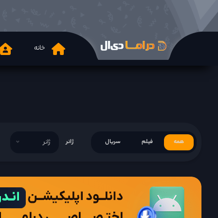
خانه
همه
فیلم
سریال
ژانر
ژانر