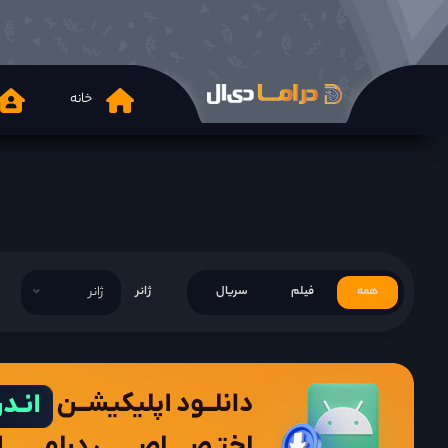
خانه
همه
فیلم
سریال
ژانر
ژانر