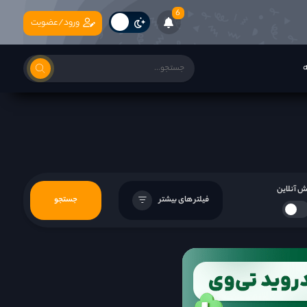
6
ورود/عضویت
ه
 آنلاین
فیلتر های بیشتر
جستجو