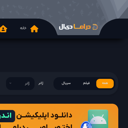
خانه
همه
فیلم
سریال
ژانر
ژانر