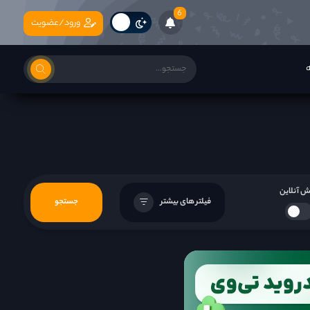
6
ورود/عضویت
ه
 آنلاین
فیلتر های بیشتر
جستجو