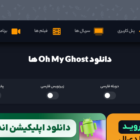
پنل کاربری
سریال ها
فیلم ها
برنام
دانلود Oh My Ghost ها
دوبله فارسی
زیرنویس فارسی
پخش