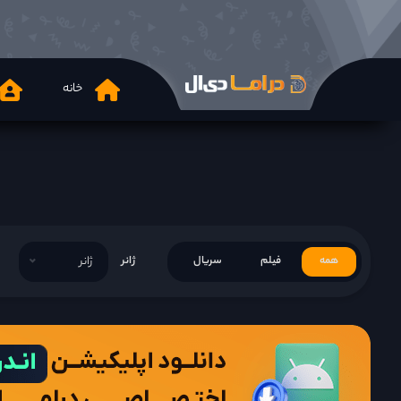
خانه
همه
فیلم
سریال
ژانر
ژانر