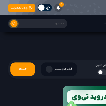
6
ورود/عضویت
ه
 آنلاین
فیلتر های بیشتر
جستجو