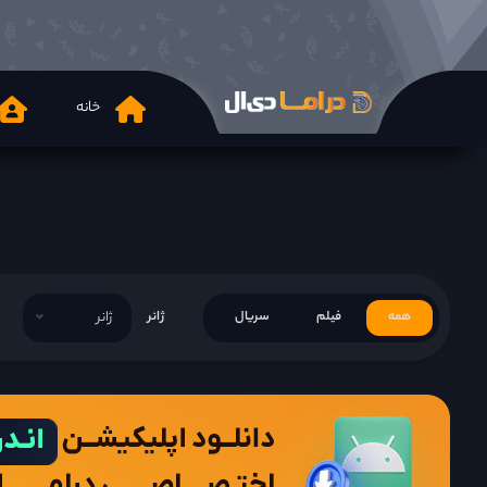
خانه
همه
فیلم
سریال
ژانر
ژانر