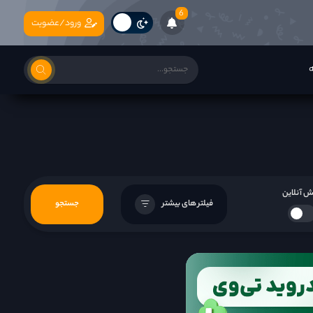
6
ورود/عضویت
ه
 آنلاین
فیلتر های بیشتر
جستجو