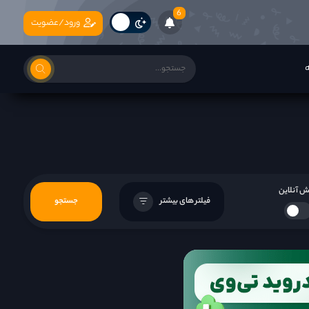
6
ورود/عضویت
ه
 آنلاین
فیلتر های بیشتر
جستجو