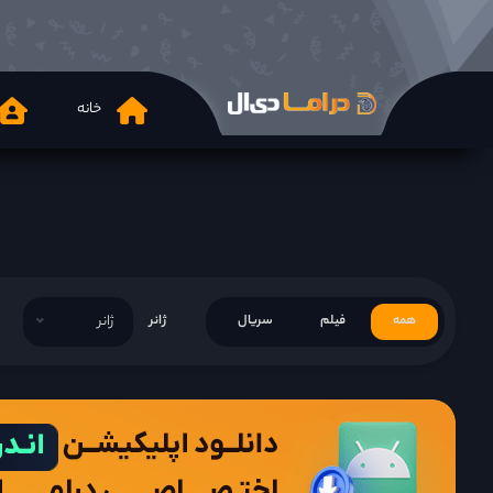
خانه
همه
فیلم
سریال
ژانر
ژانر