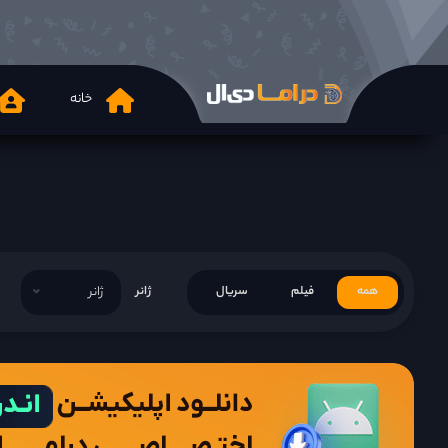
خانه
همه
فیلم
سریال
ژانر
ژانر