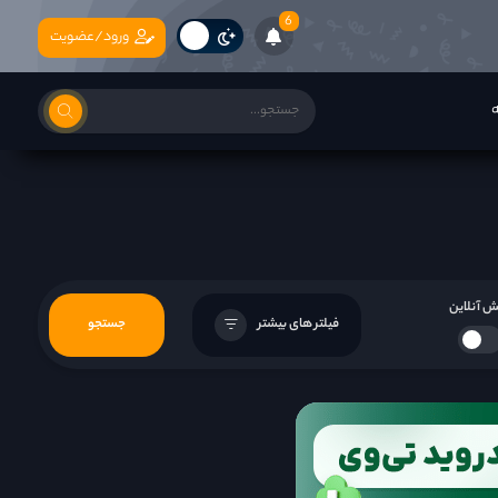
6
ورود/عضویت
ه
 آنلاین
فیلتر های بیشتر
جستجو