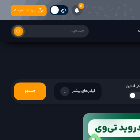
6
ورود/عضویت
ه
 آنلاین
فیلتر های بیشتر
جستجو