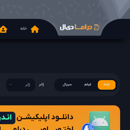
خانه
همه
فیلم
سریال
ژانر
ژانر