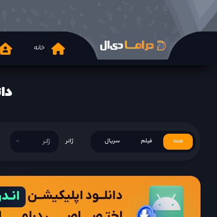
خانه
دانلود r 2023
همه
فیلم
سریال
ژانر
ژانر