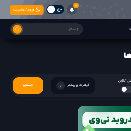
6
ورود/عضویت
ه
 آنلاین
فیلتر های بیشتر
جستجو