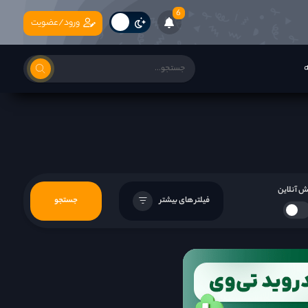
6
ورود/عضویت
ه
 آنلاین
فیلتر های بیشتر
جستجو