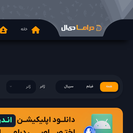
خانه
همه
فیلم
سریال
ژانر
ژانر