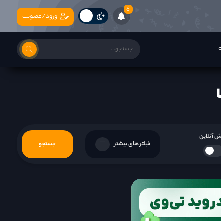
6
ورود/عضویت
ه
 آنلاین
فیلتر های بیشتر
جستجو