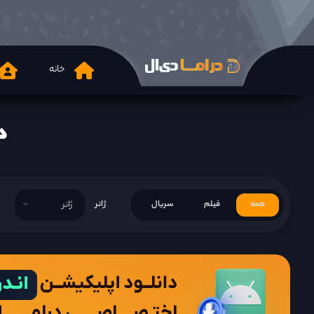
خانه
دانلود
همه
فیلم
سریال
ژانر
ژانر