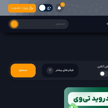
6
ورود/عضویت
ه
 آنلاین
فیلتر های بیشتر
جستجو