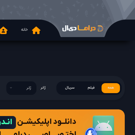
خانه
همه
فیلم
سریال
ژانر
ژانر