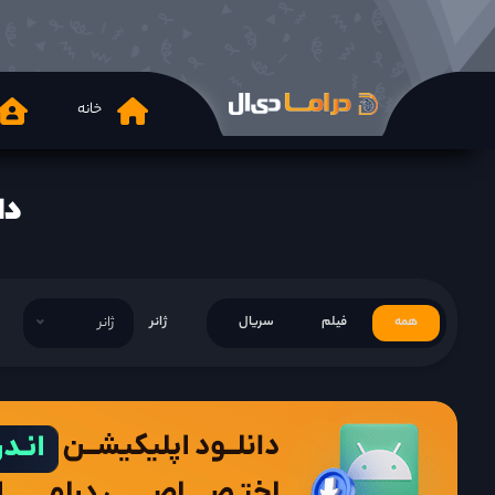
خانه
دانلود 2021
همه
فیلم
سریال
ژانر
ژانر