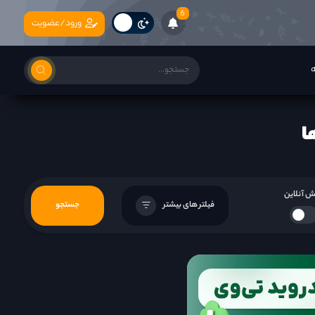
6
ورود/عضویت
ه
 آنلاین
فیلتر های بیشتر
جستجو