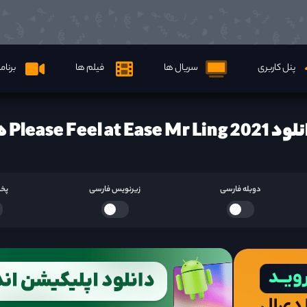
پنل کاربری
سریال ها
فیلم ها
برنام
Please Feel at Ease Mr Ling  ها
دوبله فارسی
زیرنویس فارسی
پخش