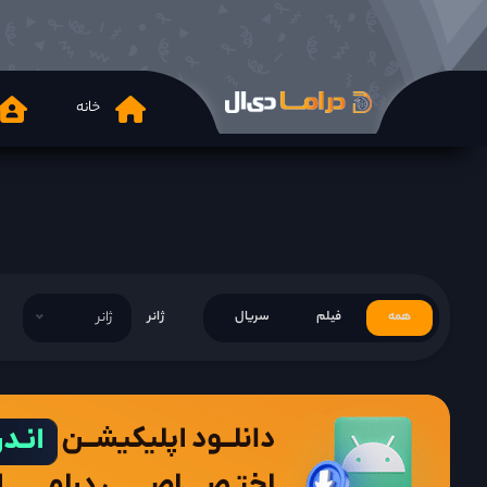
خانه
همه
فیلم
سریال
ژانر
ژانر