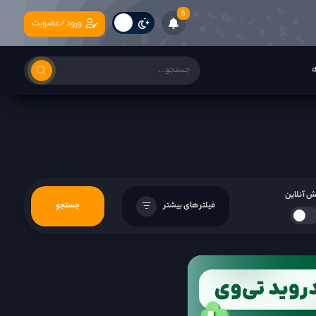
6
ورود/عضویت
ه
 آنلاین
فیلتر های بیشتر
جستجو