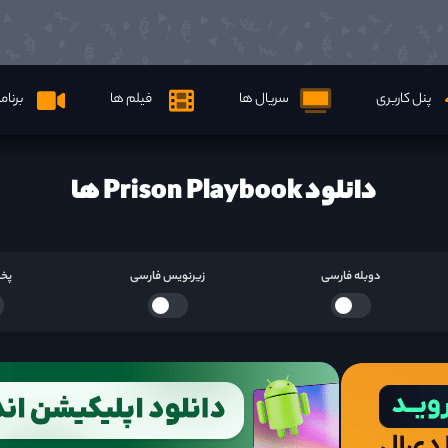
پنل کاربری
سریال ها
فیلم ها
برنام
دانلود Prison Playbook ها
دوبله فارسی
زیرنویس فارسی
پخش