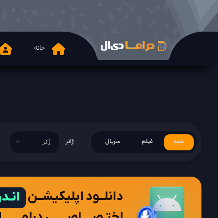
خانه
همه
فیلم
سریال
ژانر
ژانر