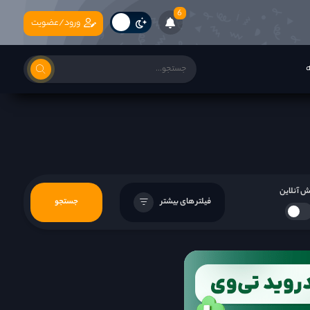
6
ورود/عضویت
ه
 آنلاین
فیلتر های بیشتر
جستجو