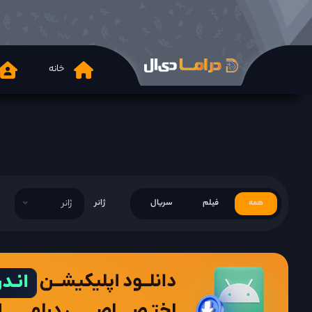
خانه
همه
فیلم
سریال
ژانر
ژانر