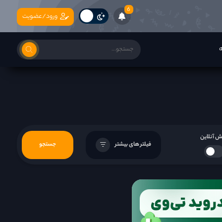
6
ورود/عضویت
ه
 آنلاین
فیلتر های بیشتر
جستجو