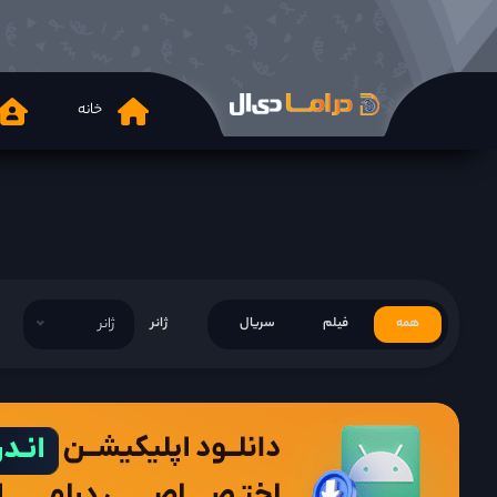
خانه
همه
فیلم
سریال
ژانر
ژانر