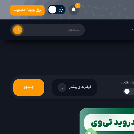
6
ورود/عضویت
ه
 آنلاین
فیلتر های بیشتر
جستجو