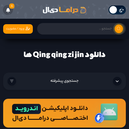
6
ورود/عضویت
دانلود Qing qing zi jin ها
جستجوی پیشرفته