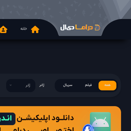
خانه
همه
فیلم
سریال
ژانر
ژانر