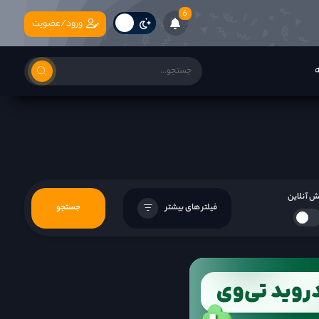
6
ورود/عضویت
ه
 آنلاین
فیلتر های بیشتر
جستجو