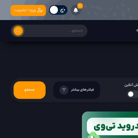
6
ورود/عضویت
ه
 آنلاین
فیلتر های بیشتر
جستجو