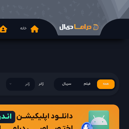
خانه
همه
فیلم
سریال
ژانر
ژانر