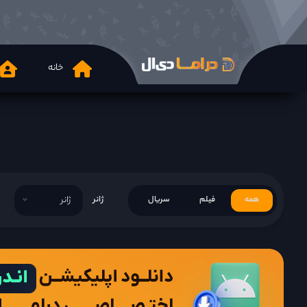
خانه
همه
فیلم
سریال
ژانر
ژانر