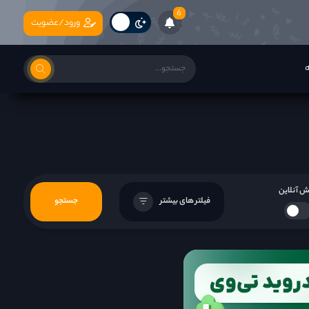
6
ورود/عضویت
ه
 آنلاین
فیلتر های بیشتر
جستجو