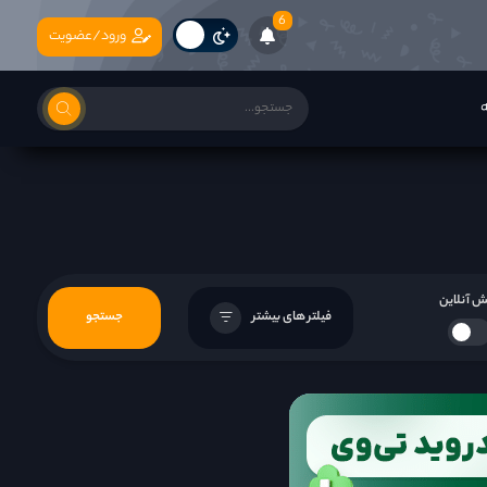
6
ورود/عضویت
ه
 آنلاین
فیلتر های بیشتر
جستجو