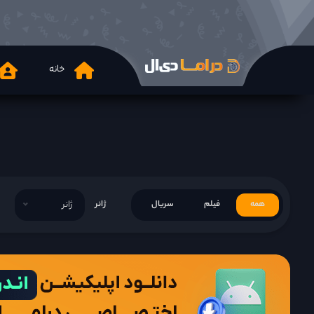
خانه
همه
فیلم
سریال
ژانر
ژانر