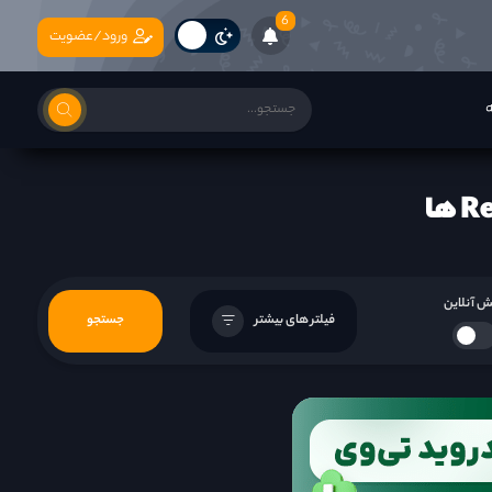
6
ورود/عضویت
ه
 آنلاین
فیلتر های بیشتر
جستجو