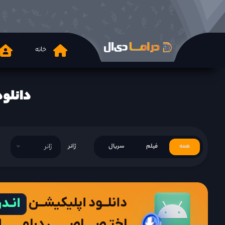
خانه
دانلود  Thief Who Stole the People 2017
همه
فیلم
سریال
ژانر
ژانر