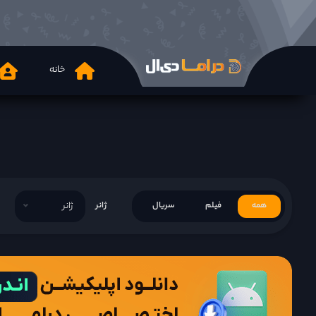
خانه
همه
فیلم
سریال
ژانر
ژانر