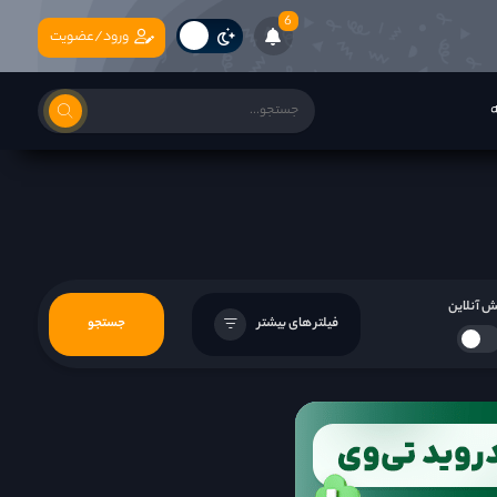
6
ورود/عضویت
ه
 آنلاین
فیلتر های بیشتر
جستجو