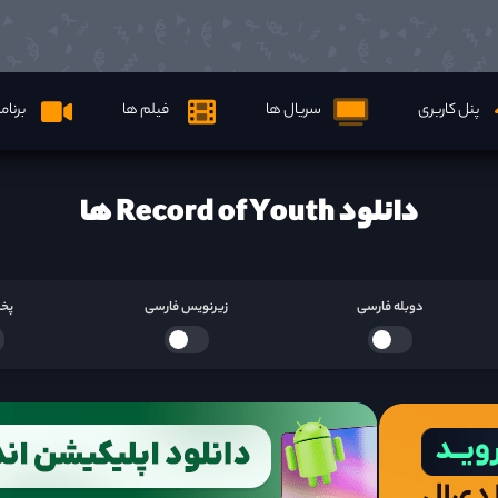
پنل کاربری
سریال ها
فیلم ها
برنام
دانلود Record of Youth ها
دوبله فارسی
زیرنویس فارسی
پخش