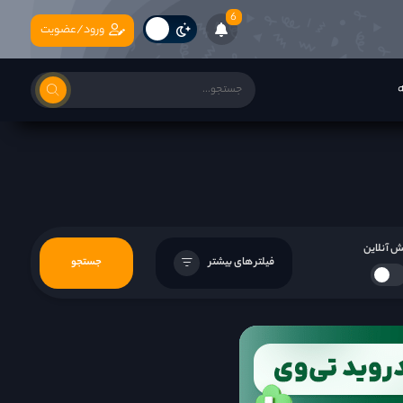
6
ورود/عضویت
ه
 آنلاین
فیلتر های بیشتر
جستجو