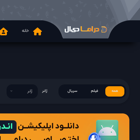
خانه
همه
فیلم
سریال
ژانر
ژانر