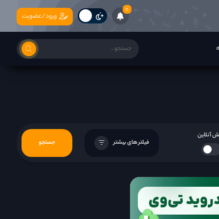
6
ورود/عضویت
ه
 آنلاین
فیلتر های بیشتر
جستجو