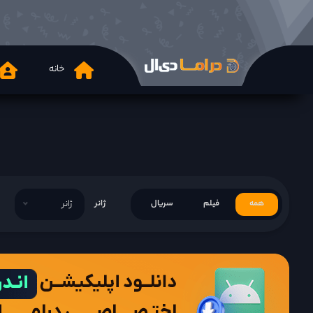
خانه
همه
فیلم
سریال
ژانر
ژانر