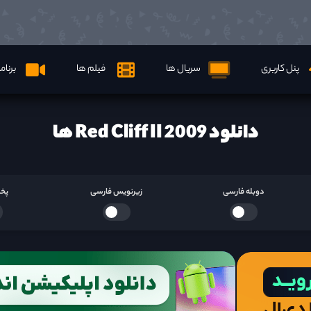
پنل کاربری
سریال ها
فیلم ها
برنام
دانلود Red Cliff II 2009 ها
دوبله فارسی
زیرنویس فارسی
پخش