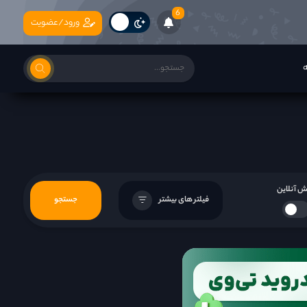
6
ورود/عضویت
ه
 آنلاین
فیلتر های بیشتر
جستجو