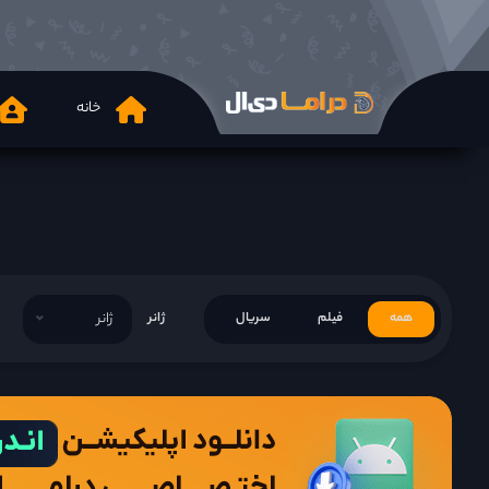
خانه
همه
فیلم
سریال
ژانر
ژانر