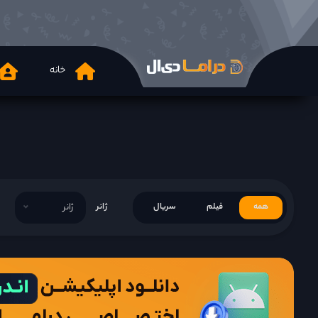
خانه
همه
فیلم
سریال
ژانر
ژانر