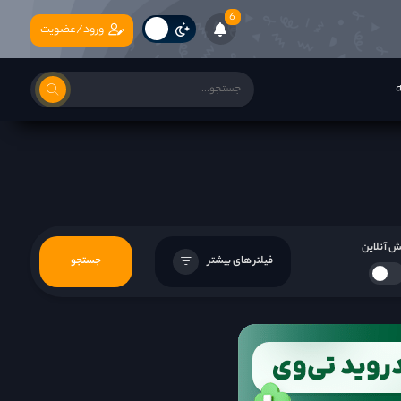
6
ورود/عضویت
ه
 آنلاین
فیلتر های بیشتر
جستجو