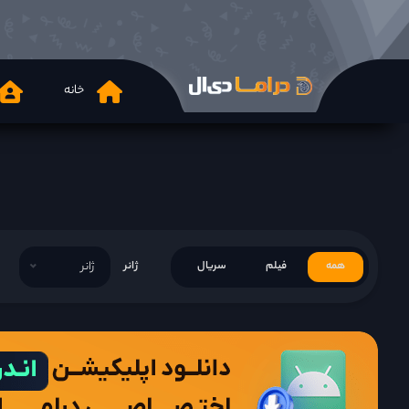
خانه
همه
فیلم
سریال
ژانر
ژانر