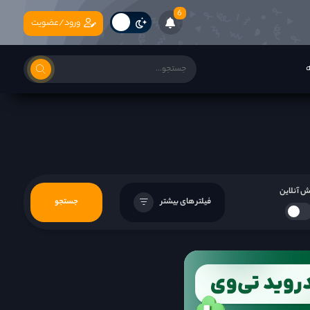
6
ورود/عضویت
ه
 آنلاین
فیلتر های بیشتر
جستجو