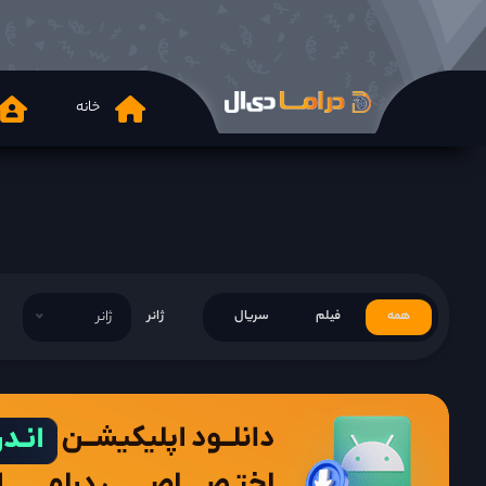
خانه
همه
فیلم
سریال
ژانر
ژانر