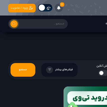
6
ورود/عضویت
ه
 آنلاین
فیلتر های بیشتر
جستجو