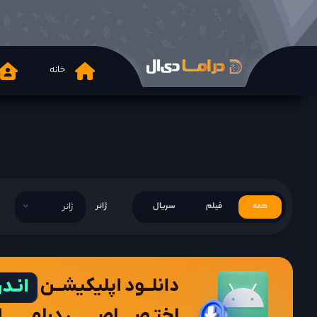
خانه
همه
فیلم
سریال
ژانر
ژانر