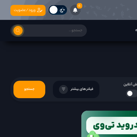
6
ورود/عضویت
ه
 آنلاین
فیلتر های بیشتر
جستجو