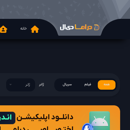
خانه
همه
فیلم
سریال
ژانر
ژانر