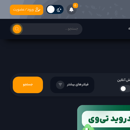
6
ورود/عضویت
ه
 آنلاین
فیلتر های بیشتر
جستجو