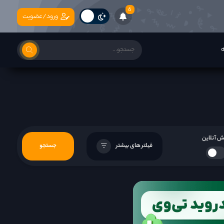
6
ورود/عضویت
ه
 آنلاین
فیلتر های بیشتر
جستجو