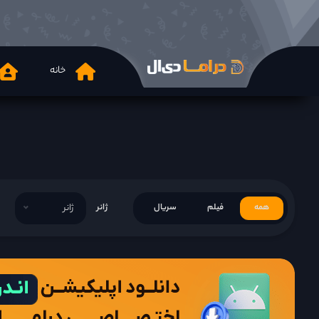
خانه
همه
فیلم
سریال
ژانر
ژانر