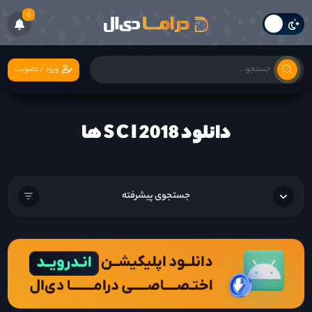
6
ورود/عضویت
دانلود S C I 2018 ها
جستجوی پیشرفته