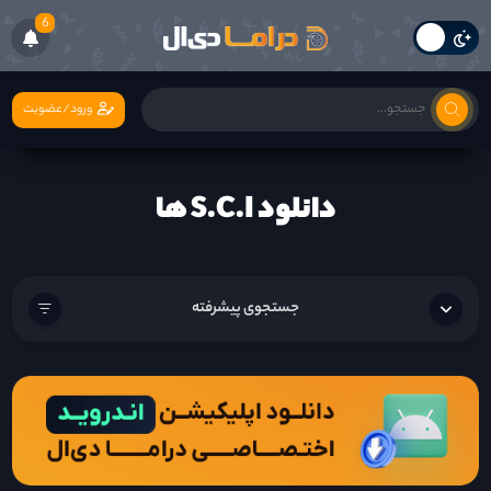
6
ورود/عضویت
دانلود S.C.I ها
جستجوی پیشرفته