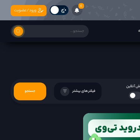
6
ورود/عضویت
ه
 آنلاین
فیلتر های بیشتر
جستجو