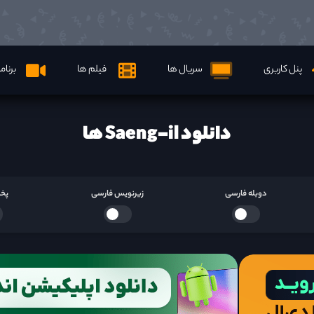
پنل کاربری
سریال ها
فیلم ها
برنام
دانلود Saeng-il ها
دوبله فارسی
زیرنویس فارسی
پخش