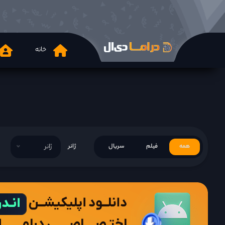
خانه
همه
فیلم
سریال
ژانر
ژانر