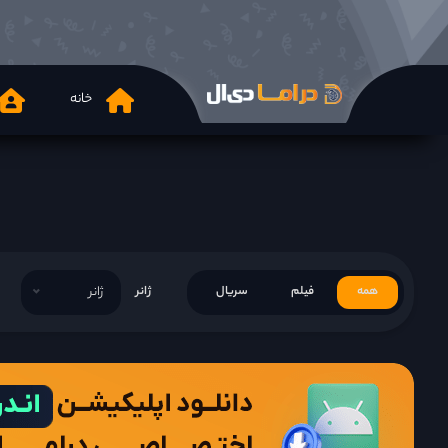
خانه
همه
فیلم
سریال
ژانر
ژانر