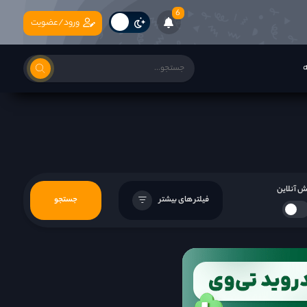
6
ورود/عضویت
ه
 آنلاین
فیلتر های بیشتر
جستجو