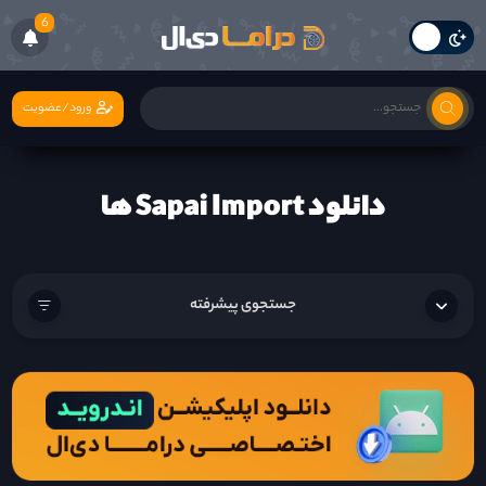
6
ورود/عضویت
دانلود Sapai Import ها
جستجوی پیشرفته