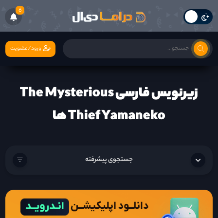
6
ورود/عضویت
زیرنویس فارسی The Mysterious
Thief Yamaneko ها
جستجوی پیشرفته