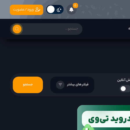
6
ورود/عضویت
ه
 آنلاین
فیلتر های بیشتر
جستجو