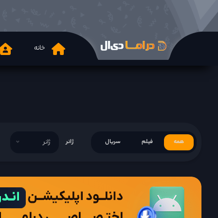
خانه
همه
فیلم
سریال
ژانر
ژانر