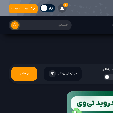
6
ورود/عضویت
ه
 آنلاین
فیلتر های بیشتر
جستجو