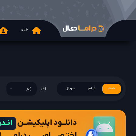
خانه
همه
فیلم
سریال
ژانر
ژانر