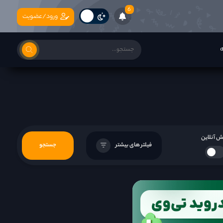
6
ورود/عضویت
ه
 آنلاین
فیلتر های بیشتر
جستجو