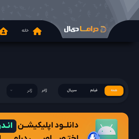
خانه
همه
فیلم
سریال
ژانر
ژانر