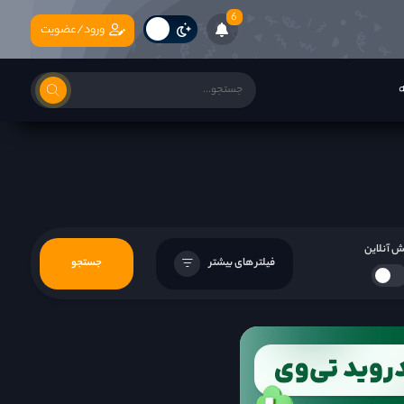
6
ورود/عضویت
ه
 آنلاین
فیلتر های بیشتر
جستجو