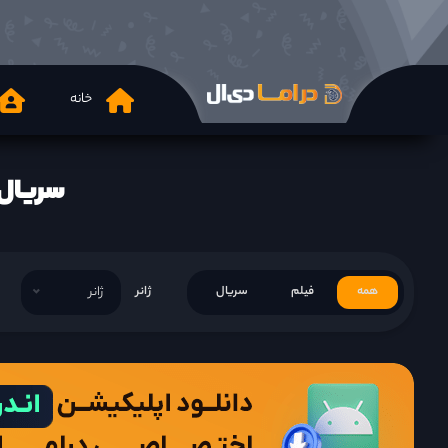
خانه
سریال how Window The Queens House 2021
همه
فیلم
سریال
ژانر
ژانر