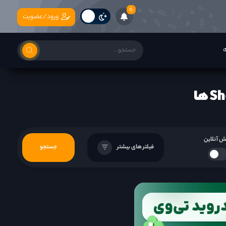
6
ورود/عضویت
ه
 آنلاین
فیلتر های بیشتر
جستجو