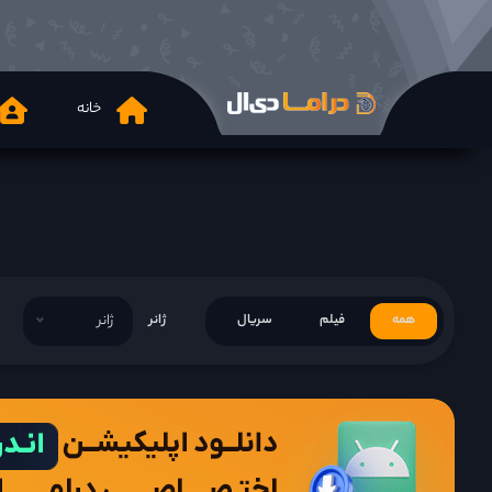
خانه
همه
فیلم
سریال
ژانر
ژانر