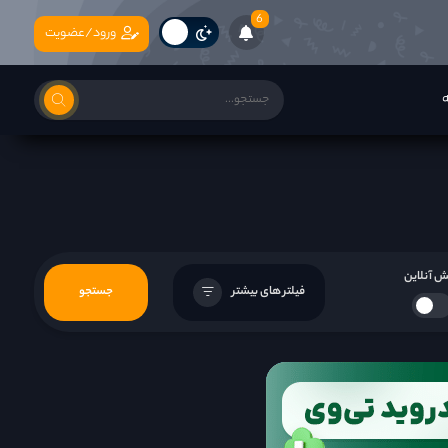
6
ورود/عضویت
ه
 آنلاین
فیلتر های بیشتر
جستجو