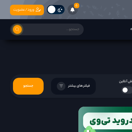
6
ورود/عضویت
ه
 آنلاین
فیلتر های بیشتر
جستجو