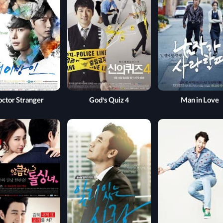
ctor Stranger
God's Quiz 4
Man in Love