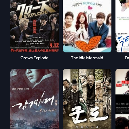
Crows Explode
The Idle Mermaid
Do