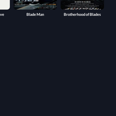
ove
Blade Man
Brotherhood of Blades