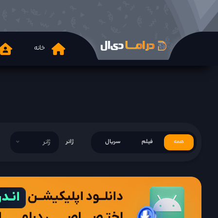
خانه
همه
فیلم
سریال
ژانر
ژانر