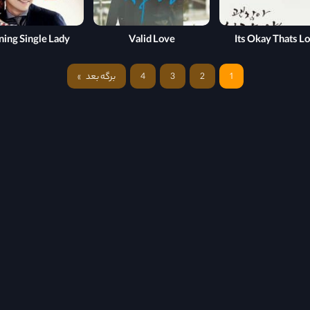
ing Single Lady
Valid Love
Its Okay Thats L
1
2
3
4
برگه بعد
»