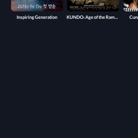
Inspiring Generation
KUNDO: Age of the Rampant
Cunn